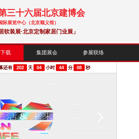
暨第三十六届北京建博会
 中国国际展览中心（北京顺义馆）
居软装展·北京定制家居门业展」
料下载
集团展会
参展联络
202
04
44
07
幕还有
天
小时
分
秒