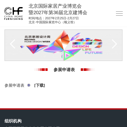
北京国际家居产业博览会
暨2027年第36届北京建博会
时间/地点：2027年2月25日-2月27日
北京·中国国际展览中心（顺义馆）
网站首页
关于我们
展商服务
观众服务
参展申请表
展位图纸
资料下载
参展申请表
[下载]
集团展会
参展联络
组织机构