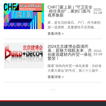
CHF门窗上新 | “守卫安全
2025-
·框住美好”，家的门面与
01-08
视界焕新
家，是生活的基石。户门，作为家的
第一道屏障，其重要性不言而喻。一
扇坚固精美的户门，是家的忠诚“卫
查看详情 >
士”，更在开合间，给予我们心灵安
慰......移步室内，全新的门窗不仅框
住了四季变换的美景，更能有效阻隔
2024北京建博会圆满闭
幕：新魅力领航未来，共
外界噪音，营造一方静谧空间。从户
2024-
创家居建材内外贸一体化
03-09
门到门窗，每一次的更新换代，是安
繁荣！
全与美好的共融，也是对生活品质的
执...
随着“加快内外贸一体化发展，办好各
大重大展会”的号召，第三十三届中国
（北京）国际建筑装饰及材料博览会
查看详情 >
（以下简称“北京建博会”）圆满闭
幕。历经三十余载的北京建博会，在
……
2024年以“全品类定制，全链路打
通”为主题，凭借全新视野和影响力，
展现家居建装全产业链最新成果，致
力于打通家居建材内外贸一体化的关