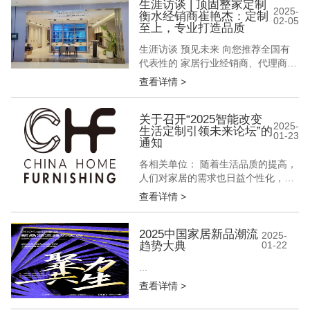
焦点，似浪潮席卷各个领域，深刻影
生涯访谈 | 顶固整家定制
2025-
衡水经销商崔艳杰：定制
响着人们的生产活动与生活方式。
02-05
至上，专业打造品质
“可持续性”覆盖生态环保、健康安
全、资源节约、人文关怀等，关...
生涯访谈 预见未来 向您推荐全国有
代表性的 家居行业经销商、代理商
设计师、装修公司工作者 讲述他们的
查看详情 >
经营故事 解密他们的成功之道 「生
涯访谈」第33期 顶固整家定制衡水经
销商 崔艳杰 在琳琅满目的家居品牌
关于召开“2025智能改变
2025-
生活定制引领未来论坛”的
中，崔艳杰凭借其独到的眼光和专业
01-23
通知
的背景，成为了顶固品牌在衡水的优
秀代表。她的店面坐落在繁华的...
各相关单位： 随着生活品质的提高，
人们对家居的需求也日益个性化，定
制家居应运而生，成为现代家居装修
查看详情 >
的重要趋势。智能化、定制化的家居
根据消费者的需求和空间特点，量身
打造合适的家具，实现日常的便利性
2025中国家居新品潮流
2025-
趋势大典
01-22
和空间的最大化利用。在材质、颜
色、风格等方面，智能化、定制化家
...
居都能满足消费者的个性化需求，使
查看详情 >
家居空间更...