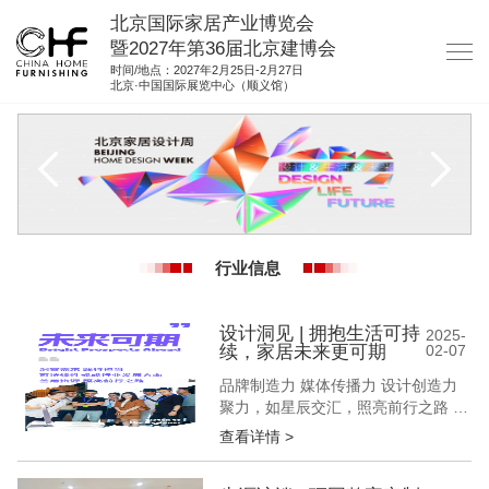
北京国际家居产业博览会
暨2027年第36届北京建博会
时间/地点：2027年2月25日-2月27日
北京·中国国际展览中心（顺义馆）
网站首页
关于我们
展商服务
观众服务
行业信息
展位图纸
资料下载
设计洞见 | 拥抱生活可持
2025-
续，家居未来更可期
02-07
集团展会
品牌制造力 媒体传播力 设计创造力
聚力，如星辰交汇，照亮前行之路 构
参展联络
筑交流平台 深挖产品精髓 拓展市场
查看详情 >
版图 共生，待羽翼同展，我们一同闪
耀 “可持续性”已成为当下社会的关注