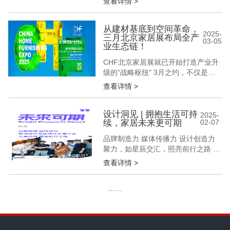
查看详情 >
展会地点 观众入口：东、南、西登录
厅 中国国际展览中心(顺义馆)北京市
顺义区天竺空港城商务区裕翔路88号
从建材基底到空间革命，
2025-
三月北京家居展布局全产
首都国际会展中心（新国展二期） 观
03-05
业生态链！
众从以上任意一个登录区扫码进入展
馆 交通指南 -地铁...
CHF北京家居展就已开始打造产业升
级的"战略枢纽" 3月之约，不仅是展
会之约 更是一场定义产业未来的"生
查看详情 >
态革命" 建材基底×定制中枢×软装终
端的黄金三角 构筑起万亿级家居产业
的完整作战沙盘 CHF北京家居展努力
设计洞见 | 拥抱生活可持
2025-
续，家居未来更可期
02-07
通过重构"资源整合"的维度 将跨界经
销商×先锋设计师×匠心装企×优质供
品牌制造力 媒体传播力 设计创造力
应链企...
聚力，如星辰交汇，照亮前行之路 构
筑交流平台 深挖产品精髓 拓展市场
查看详情 >
版图 共生，待羽翼同展，我们一同闪
耀 “可持续性”已成为当下社会的关注
……
焦点，似浪潮席卷各个领域，深刻影
响着人们的生产活动与生活方式。
“可持续性”覆盖生态环保、健康安
全、资源节约、人文关怀等，关...