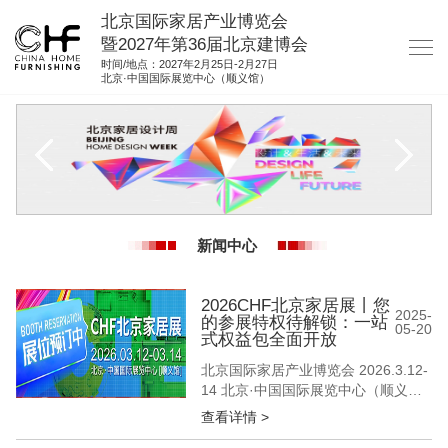
北京国际家居产业博览会
暨2027年第36届北京建博会
时间/地点：2027年2月25日-2月27日
北京·中国国际展览中心（顺义馆）
网站首页
关于我们
展商服务
观众服务
新闻中心
展位图纸
资料下载
2026CHF北京家居展丨您
2025-
的参展特权待解锁：一站
05-20
集团展会
式权益包全面开放
北京国际家居产业博览会 2026.3.12-
参展联络
14 北京·中国国际展览中心（顺义
馆） 当行业深陷“智能参数内卷”“概念
查看详情 >
营销疲劳” 北京家居展选择回归商业