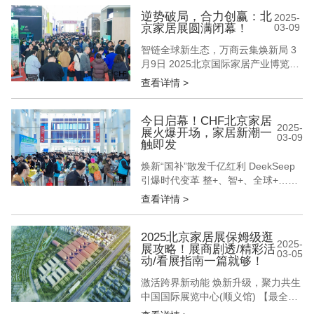
的本质价值 12万㎡实景展区全面开放
15万+专业采购商现场对接 数十场商
逆势破局，合力创赢：北
2025-
京家居展圆满闭幕！
03-09
贸对接会精准匹配 在这个数据至上的
时代 我们始终坚信 真正的商业价值
智链全球新生态，万商云集焕新局 3
始于...
月9日 2025北京国际家居产业博览会
圆满闭幕 从整装革命到智居生态 从
查看详情 >
材质创新到科技融合 以春来北方首个
家居行业升级风向标之势 奏出一部
千帆竞发、百舸争流的产业交响曲 擂
今日启幕！CHF北京家居
2025-
展火爆开场，家居新潮一
响2025年家居人全力增长的新战鼓
03-09
触即发
现场新品臻品展示超万件，成为品牌
方们首发首秀新一年度产...
焕新“国补”散发千亿红利 DeekSeep
引爆时代变革 整+、智+、全球+……
3月6日，CHF北京国际家居展盛大启
查看详情 >
幕 以开年首个家居行业专业综合大展
为姿 以“破局·立势·启新篇”为聚首原
点 以“链接家居新品类 激发跨界新动
2025北京家居展保姆级逛
2025-
展攻略！展商剧透/精彩活
能”为展会新主题 呈现一场北京为
03-05
动/看展指南一篇就够！
圆、辐射全球的家居盛宴 3000+品
牌、1...
激活跨界新动能 焕新升级，聚力共生
中国国际展览中心(顺义馆) 【最全逛
展攻略】助您观展不迷路！ 观展时间