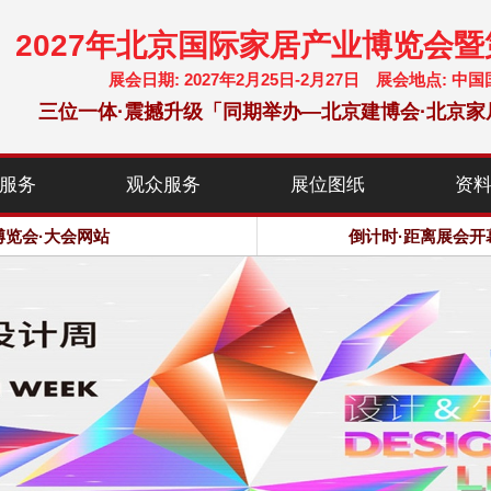
2027年北京国际家居产业博览会
展会日期: 2027年2月25日-2月27日 展会地点:
三位一体·震撼升级「同期举办—北京建博会·北京家
服务
观众服务
展位图纸
资
chf-expo.com
博览会·大会网站
倒计时·距离展会开
chf-expo.com
博览会·大会网站