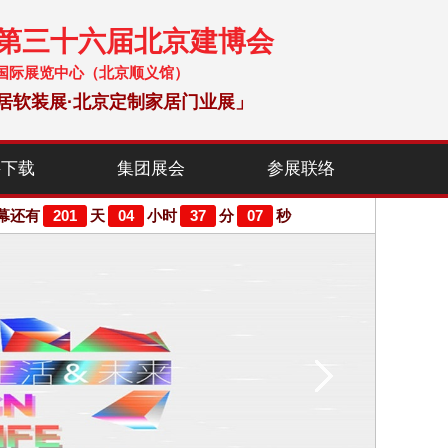
暨第三十六届北京建博会
 中国国际展览中心（北京顺义馆）
居软装展·北京定制家居门业展」
料下载
集团展会
参展联络
201
04
37
06
幕还有
天
小时
分
秒