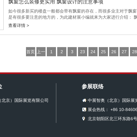
飘窗怎么装修更实用 飘窗设计的注意事项
如今很多新买的楼盘一般都会带有飘窗的存在，而很多业主对于飘窗
是有很多要注意的地方的，为此建材展小编就来为大家进行介绍： 飘
计，飘窗不仅显长，而且也比较矮，书桌还可以做成多种组合，中间最
查看详情 >
首页
上一
1
2
3
23
24
25
26
27
28
页
位
参展联络
（北京）国际展览有限公司
中展智奥（北京）国际展
展会热线： +86 10-84606
北京朝阳区北三环东路6号