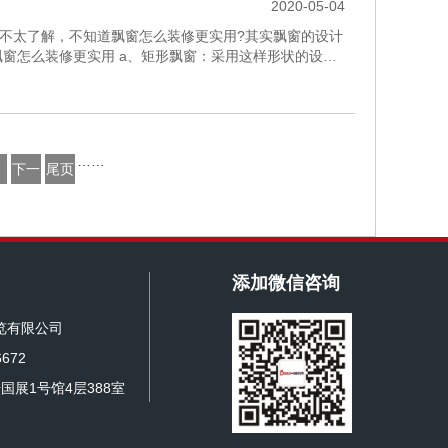
2020-05-04
不太了解，不知道飘窗怎么装修更实用?其实飘窗的设计
窗怎么装修更实用 a、矩形飘窗：采用这样形状的设
好是抽拉式的键盘...
……
下一
尾页
页
添加微信咨询
览有限公司
672
国展1号馆4层388室