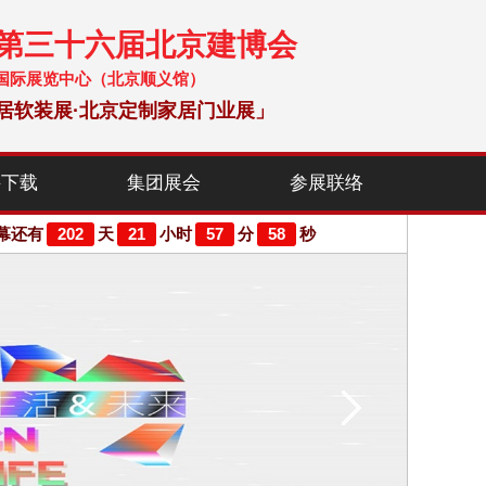
暨第三十六届北京建博会
 中国国际展览中心（北京顺义馆）
居软装展·北京定制家居门业展」
料下载
集团展会
参展联络
202
21
57
58
幕还有
天
小时
分
秒