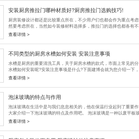
安装厨房推拉门哪种材质好?厨房推拉门选购技巧!
厨房装修设计都还是比较重点所在，不少用户们也都会作为重点考虑
然要考虑所在，当然如今装修材料选择多，推拉门的选择也都各有不
合实际装修需求进行打造。 1.厨房推拉门什么样的好——不锈钢 考虑
查看详情 >
不同类型的厨房水槽如何安装 安装注意事项
水槽是厨房的重要清洗工具，关于厨房水槽的款式，市面上常见的分
水槽如何安装呢?安装注意事项是什么?下面建博会就为您介绍一下，
上盆的安装方法 1、直接在台面上开一个洞，然后把水槽放上去就可以了
查看详情 >
泡沫玻璃的特点与作用
泡沫玻璃在生活中是与我们息息相关的，他在保温行业起到了重要作
大家介绍一下泡沫玻璃的特点及作用吧。 泡沫玻璃是一种以废平板
属材料，具有防火、防水，无毒、耐腐蚀、防蛀，不老化，无放射性、
查看详情 >